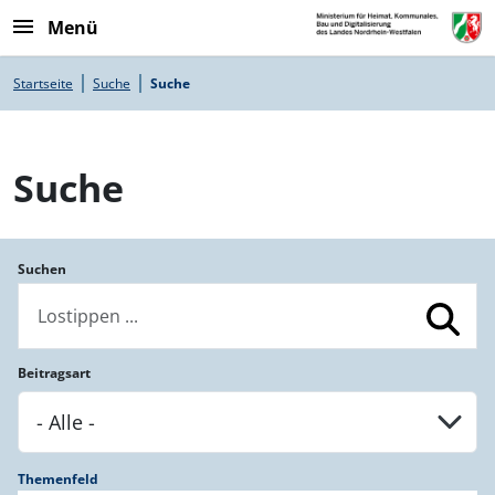
Direkt zum Inhalt
Menü
Pfadnavigation
Startseite
Suche
Suche
Suche
Suchen
Beitragsart
Themenfeld