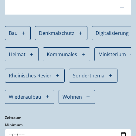
add
Bau
Denkmalschutz
Digitalisierung
Heimat
Kommunales
Ministerium
Rheinisches Revier
Sonderthema
Wiederaufbau
Wohnen
Zeitraum
Minimum