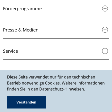
Förderprogramme
Presse & Medien
Service
Suche
Diese Seite verwendet nur für den technischen
Betrieb notwendige Cookies. Weitere Informationen
finden Sie in den
Datenschutz-Hinweisen.
© 2026 MHKBD NRW
Verstanden
Fußzeile
Datenschutz