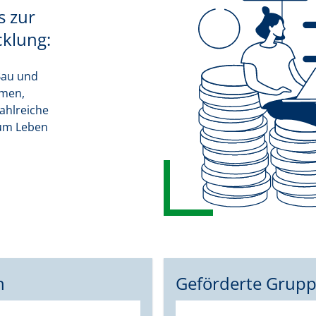
 zur
cklung:
Bau und
hmen,
ahlreiche
 um Leben
n
Geförderte Grup