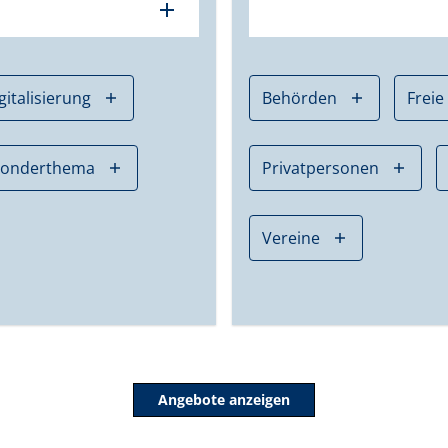
add
gitalisierung
Behörden
Freie
Sonderthema
Privatpersonen
Vereine