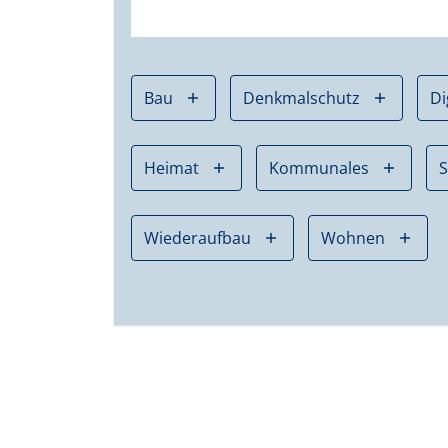
Bau
Denkmalschutz
Di
Heimat
Kommunales
Wiederaufbau
Wohnen