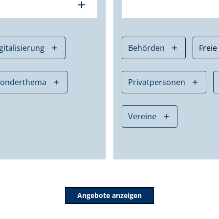
add
gitalisierung
Behörden
Freie
Sonderthema
Privatpersonen
Vereine