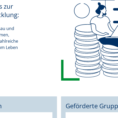
 zur
cklung:
Bau und
hmen,
ahlreiche
 um Leben
n
Geförderte Grup