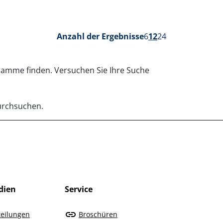
Anzahl der Ergebnisse
6
12
24
gramme finden. Versuchen Sie Ihre Suche
durchsuchen.
dien
Service
teilungen
Broschüren