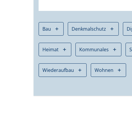
Bau
Denkmalschutz
Di
Heimat
Kommunales
Wiederaufbau
Wohnen