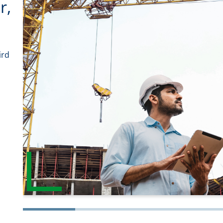
r,
ird