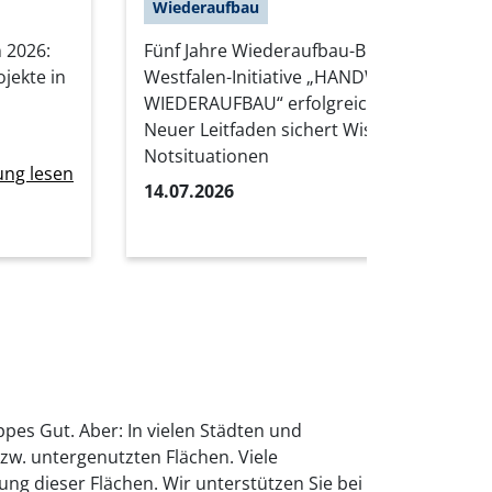
Wiederaufbau
 2026:
Fünf Jahre Wiederaufbau-Bilanz: Nordrhei
jekte in
Westfalen-Initiative „HANDWERK im
WIEDERAUFBAU“ erfolgreich abgeschlosse
Neuer Leitfaden sichert Wissen für kom
Notsituationen
ung lesen
14.07.2026
Pressemitteil
pes Gut. Aber: In vielen Städten und
zw. untergenutzten Flächen. Viele
g dieser Flächen. Wir unterstützen Sie bei