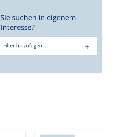
Sie suchen in eigenem
Interesse?
Filter hinzufügen ...
add