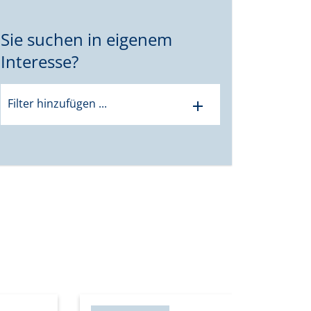
Sie suchen in eigenem
Interesse?
Filter hinzufügen ...
add