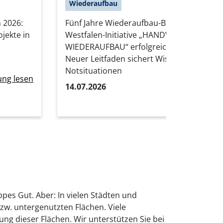
Wiederaufbau
 2026:
Fünf Jahre Wiederaufbau-Bilanz: Nordrhei
jekte in
Westfalen-Initiative „HANDWERK im
WIEDERAUFBAU“ erfolgreich abgeschlosse
Neuer Leitfaden sichert Wissen für kom
Notsituationen
ung lesen
14.07.2026
Pressemitteil
pes Gut. Aber: In vielen Städten und
zw. untergenutzten Flächen. Viele
g dieser Flächen. Wir unterstützen Sie bei