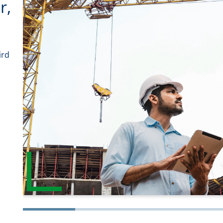
r,
ird