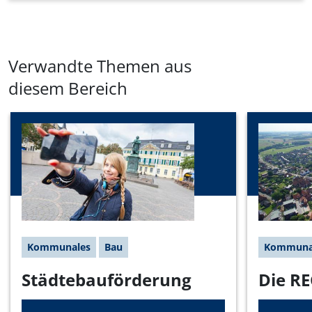
©
Land NRW / Ralph
Sondermann
Josef Hovenjürgen MdL
Parlamentarischer Staatssekretär
Tel.: 0211 8618 4502
E-Mail:
frank.rauer@mhkbd.nrw.de