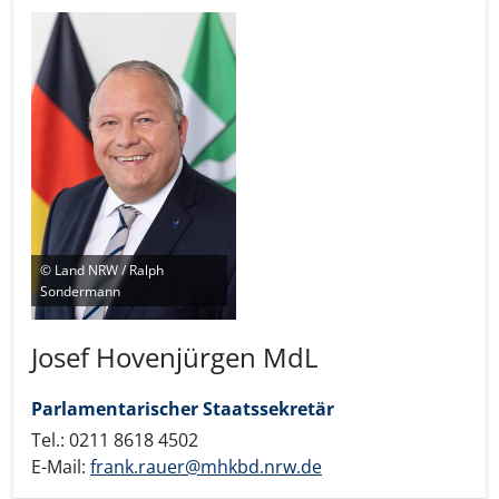
Die Zuständigkeit für
die Ruhr-Konferenz
liegt im
Ministerium für
Heimat, Kommunales,
Bau und
Digitalisierung