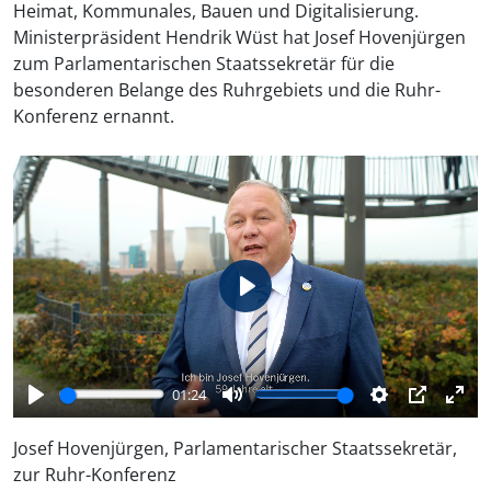
Heimat, Kommunales, Bauen und Digitalisierung.
Ministerpräsident Hendrik Wüst hat Josef Hovenjürgen
zum Parlamentarischen Staatssekretär für die
besonderen Belange des Ruhrgebiets und die Ruhr-
Konferenz ernannt.
Wiedergabe
01:24
Wiedergabe
Stumm
Einstellungen
Bild-
Vol
Josef Hovenjürgen, Parlamentarischer Staatssekretär,
in-
akti
zur Ruhr-Konferenz
Bild