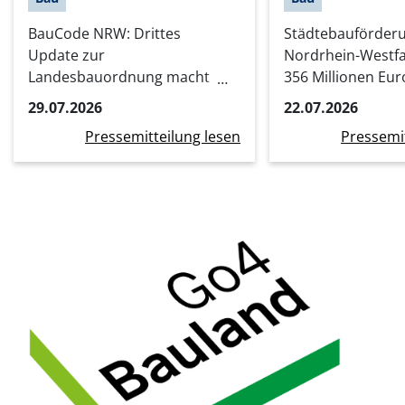
BauCode NRW: Drittes
Städtebauförder
Update zur
Nordrhein-Westfa
Landesbauordnung macht
356 Millionen Eur
Bauen einfacher, schneller
Stadtumbauprojek
29.07.2026
22.07.2026
und digitaler
Kommunen
Pressemitteilung lesen
Pressemit