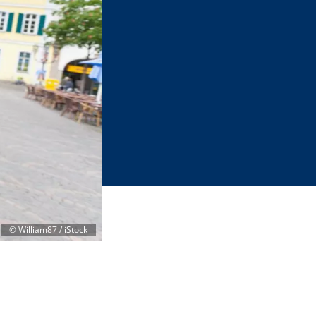
©
William87 / iStock