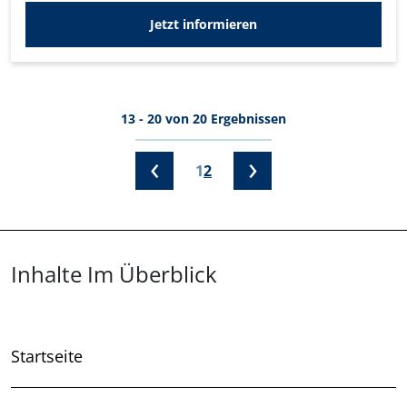
Jetzt informieren
Seitennummerierung
13 - 20 von 20 Ergebnissen
Vorherige Seite
Nächste S
‹
›
Seite
Seite
1
2
Überblick: Inhalte
Inhalte Im Überblick
Startseite