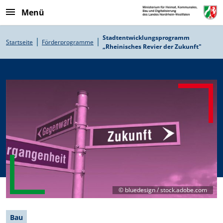
Direkt zum Inhalt
Menü
Pfadnavigation
Stadtentwicklungsprogramm
Startseite
Förderprogramme
„Rheinisches Revier der Zukunft"
©
bluedesign / stock.adobe.com
Bau