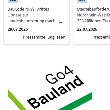
BauCode NRW: Drittes
Städtebauförder
Update zur
Nordrhein-Westfa
Landesbauordnung macht
356 Millionen Eur
Bauen einfacher, schneller
Stadtumbauprojek
29.07.2026
22.07.2026
und digitaler
Kommunen
Pressemitteilung lesen
Pressemit