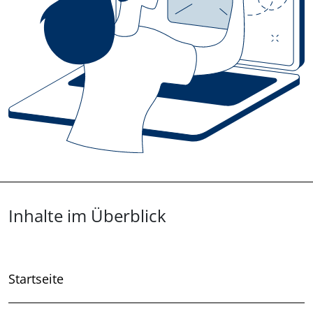
Überblick: Inhalte
Inhalte im Überblick
Startseite