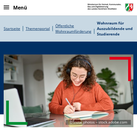
Direkt zum Inhalt
Menü
Pfadnavigation
Wohnraum für
Öffentliche
Startseite
Themenportal
Auszubildende und
Wohnraumförderung
Studierende
©
insta_photos – stock.adobe.com