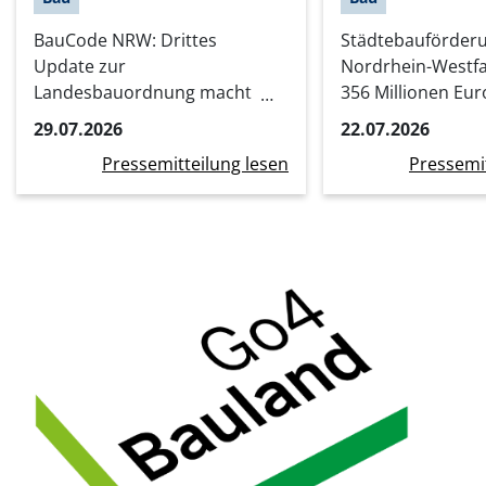
BauCode NRW: Drittes
Städtebauförder
Update zur
Nordrhein-Westfa
Landesbauordnung macht
356 Millionen Eur
Bauen einfacher, schneller
Stadtumbauprojek
29.07.2026
22.07.2026
und digitaler
Kommunen
Pressemitteilung lesen
Pressemit