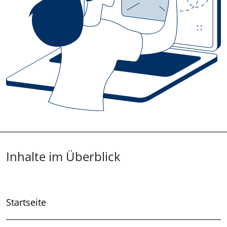
Überblick: Inhalte
Inhalte im Überblick
Startseite