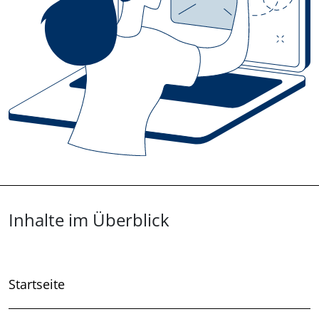
Überblick: Inhalte
Inhalte im Überblick
Startseite