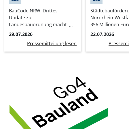
BauCode NRW: Drittes
Städtebauförder
Update zur
Nordrhein-Westfa
Landesbauordnung macht
356 Millionen Eur
Bauen einfacher, schneller
Stadtumbauprojek
29.07.2026
22.07.2026
und digitaler
Kommunen
Pressemitteilung lesen
Pressemit