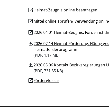
open_in_new
Heimat-Zeugnis online beantragen
open_in_new
Mittel online abrufen/ Verwendung onli
open_in_new
2026 04 01 Heimat-Zeugnis: Förderrichtli
download
2026 07 14 Heimat-Förderung: Häufig ge
Heimatförderprogramm
(
PDF, 1,17 MB)
download
2026 05 06 Kontakt Bezirksregierungen Ü
(
PDF, 731,35 KB)
open_in_new
Förderglossar