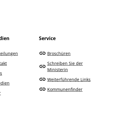
dien
Service
teilungen
Broschüren
takt
Schreiben Sie der
Ministerin
s
Weiterführende Links
edien
Kommunenfinder
r