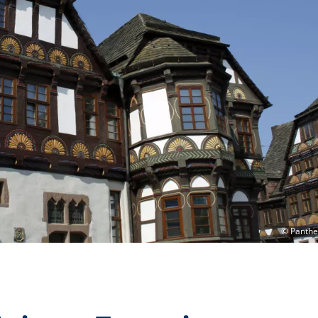
©
Panthe