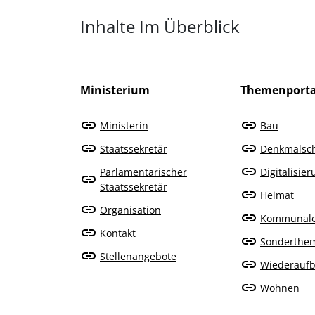
Überblick: Inhalte
Inhalte Im Überblick
Ministerium
Themenporta
Ministerin
Bau
Staatssekretär
Denkmalsc
Parlamentarischer
Digitalisie
Staatssekretär
Heimat
Organisation
Kommunal
Kontakt
Sonderthe
Stellenangebote
Wiederauf
Wohnen