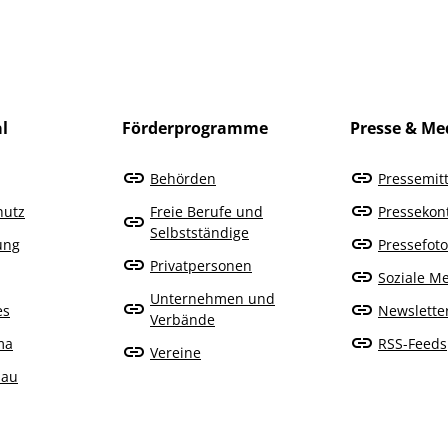
l
Förderprogramme
Presse & Me
Behörden
Pressemit
hutz
Freie Berufe und
Pressekon
Selbstständige
rung
Pressefoto
Privatpersonen
Soziale M
Unternehmen und
es
Newslette
Verbände
ma
RSS-Feeds
Vereine
bau