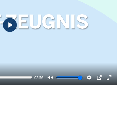
Wiedergabe
02:56
Stumm
Einstellungen
Bild-
Vollbild
in-
aktiviere
Bild