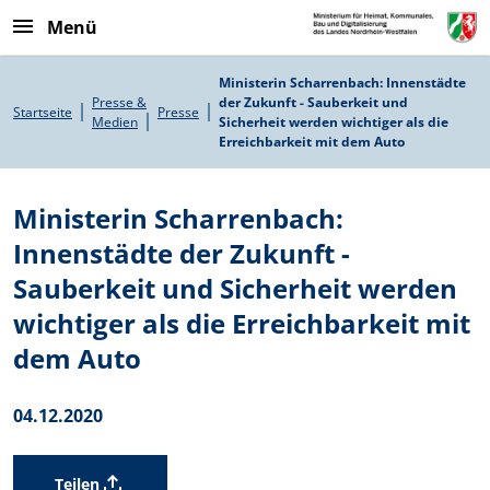
Direkt zum Inhalt
Menü
Pfadnavigation
Ministerin Scharrenbach: Innenstädte
Presse &
der Zukunft - Sauberkeit und
Startseite
Presse
Medien
Sicherheit werden wichtiger als die
Erreichbarkeit mit dem Auto
Ministerin Scharrenbach:
Innenstädte der Zukunft -
Sauberkeit und Sicherheit werden
wichtiger als die Erreichbarkeit mit
dem Auto
04.12.2020
Teilen