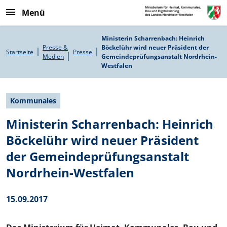
Direkt zum Inhalt
Menü
Pfadnavigation
Ministerin Scharrenbach: Heinrich
Presse &
Böckelühr wird neuer Präsident der
Startseite
Presse
Medien
Gemeindeprüfungsanstalt Nordrhein-
Westfalen
Kommunales
Ministerin Scharrenbach: Heinrich
Böckelühr wird neuer Präsident
der Gemeindeprüfungsanstalt
Nordrhein-Westfalen
15.09.2017