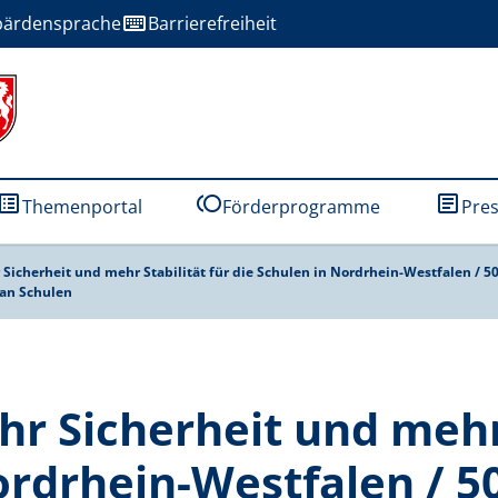
e Sprachen
keyboard
ärdensprache
Barrierefreiheit
ist_alt
toll
article
Themenportal
Förderprogramme
Pre
akt
 Sie der Ministerin
Parlamentarischer Staatssekretär
Pressefotos
Soziale Medien
Weiterführende L
Organisation
 Sicherheit und mehr Stabilität für die Schulen in Nordrhein-Westfalen /
 an Schulen
r Sicherheit und mehr 
ordrhein-Westfalen / 50