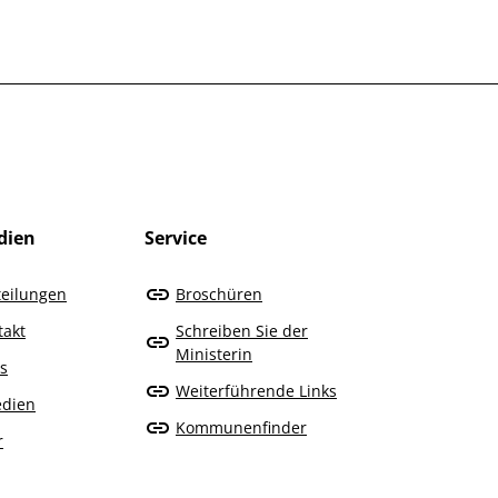
dien
Service
teilungen
Broschüren
takt
Schreiben Sie der
Ministerin
s
Weiterführende Links
edien
Kommunenfinder
r