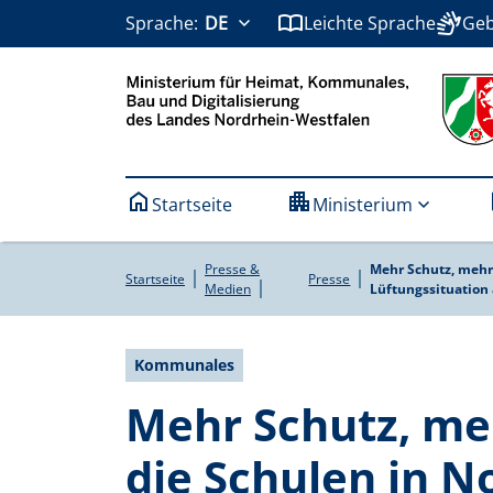
Barrierearm
Direkt zum Inhalt
import_contacts
sign_language
Sprache:
DE
Leichte Sprache
Geb
Hauptnavigation
home
apartment
l
Startseite
Ministerium
Pfadnavigation
Ministerin
Pressemitteilungen
Broschüren
Staatssekretär
Pressekont
Schreiben
Presse &
Mehr Schutz, mehr
Startseite
Presse
Medien
Lüftungssituation
Kommunales
Mehr Schutz, meh
die Schulen in N