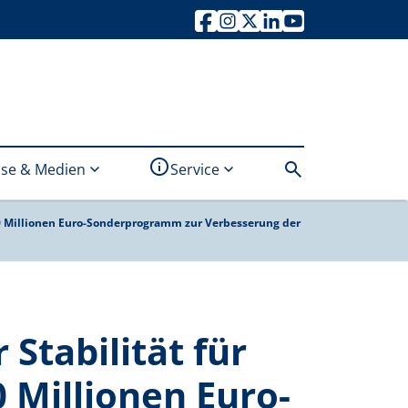
info
search
sse & Medien
Service
inks
Kontakt
Newsletter
Kommunenfinder
Stellenangebote
RSS-Feeds
 50 Millionen Euro-Sonderprogramm zur Verbesserung der
Stabilität für
 Millionen Euro-