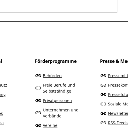
l
Förderprogramme
Presse & Me
Behörden
Pressemit
hutz
Freie Berufe und
Pressekon
Selbstständige
rung
Pressefoto
Privatpersonen
Soziale M
Unternehmen und
es
Newslette
Verbände
ma
RSS-Feeds
Vereine