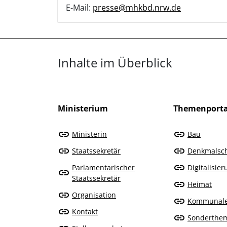
E-Mail:
presse@mhkbd.nrw.de
Überblick: Inhalte
Inhalte im Überblick
Ministerium
Themenporta
Ministerin
Bau
Staatssekretär
Denkmalsc
Parlamentarischer
Digitalisie
Staatssekretär
Heimat
Organisation
Kommunal
Kontakt
Sonderthe