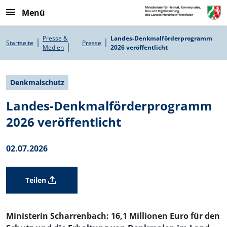
Direkt zum Inhalt
Menü
Pfadnavigation
Presse &
Landes-Denkmalförderprogramm
Startseite
Presse
Medien
2026 veröffentlicht
Denkmalschutz
Landes-Denkmalförderprogramm
2026 veröffentlicht
02.07.2026
Teilen
Ministerin Scharrenbach: 16,1 Millionen Euro für den