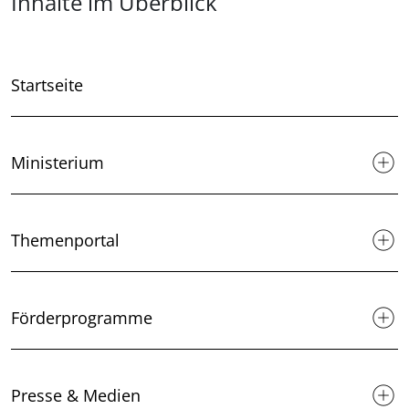
Überblick: Inhalte
Inhalte im Überblick
Startseite
Ministerium
Themenportal
Förderprogramme
Presse & Medien