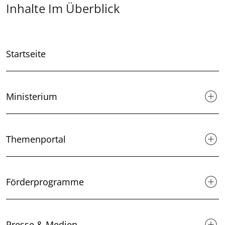
Überblick: Inhalte
Inhalte Im Überblick
Startseite
Ministerium
Themenportal
Förderprogramme
Presse & Medien