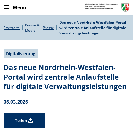
Direkt zum Inhalt
Menü
Pfadnavigation
Das neue Nordrhein-Westfalen-Portal
Presse &
Startseite
Presse
wird zentrale Anlaufstelle für digitale
Medien
Verwaltungsleistungen
Digitalisierung
Das neue Nordrhein-Westfalen-
Portal wird zentrale Anlaufstelle
für digitale Verwaltungsleistungen
06.03.2026
Teilen