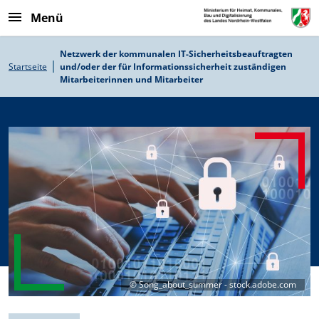
Direkt zum Inhalt
Menü
Pfadnavigation
Netzwerk der kommunalen IT-Sicherheitsbeauftragten
Startseite
und/oder der für Informationssicherheit zuständigen
Mitarbeiterinnen und Mitarbeiter
©
Song_about_summer - stock.adobe.com