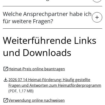
Welche Ansprechpartner habe ich
für weitere Fragen?
Weiterführende Links
und Downloads
open_in_new
Heimat-Preis online beantragen
download
2026 07 14 Heimat-Förderung: Häufig gestellte
Fragen und Antworten zum Heimatförderprogramm
(
PDF, 1,17 MB)
open_in_new
Verwendung online nachweisen