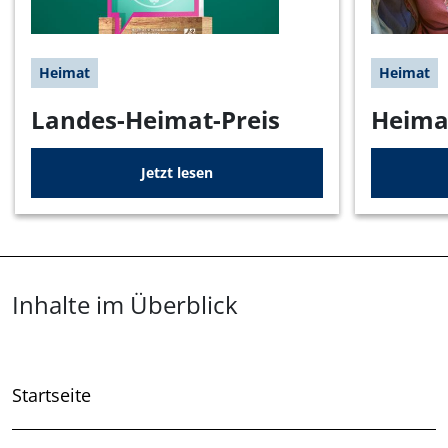
Heimat
Heimat
Landes-Heimat-Preis
Heima
Jetzt lesen
Überblick: Inhalte
Inhalte im Überblick
Startseite