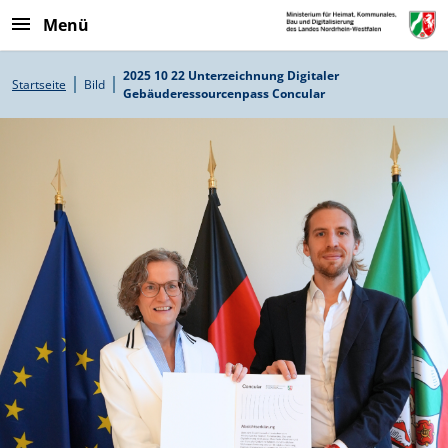
Direkt zum Inhalt
Menü
Pfadnavigation
2025 10 22 Unterzeichnung Digitaler
Startseite
Bild
Gebäuderessourcenpass Concular